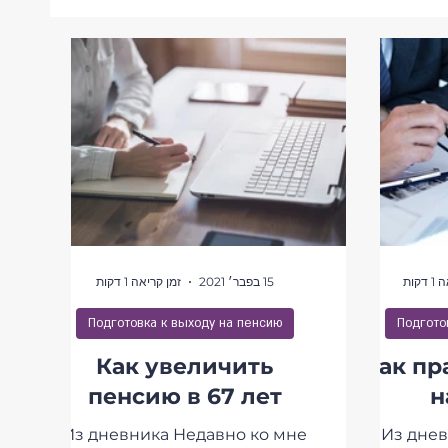
Страхование машканты
Страхование
קות
15 בפבר׳ 2021
זמן קריאה 1 דקות
Подготовка к выходу на пенсию
Подгото
Как увеличить
Как пр
пенсию в 67 лет
н
Из дневника Недавно ко мне
Из днев