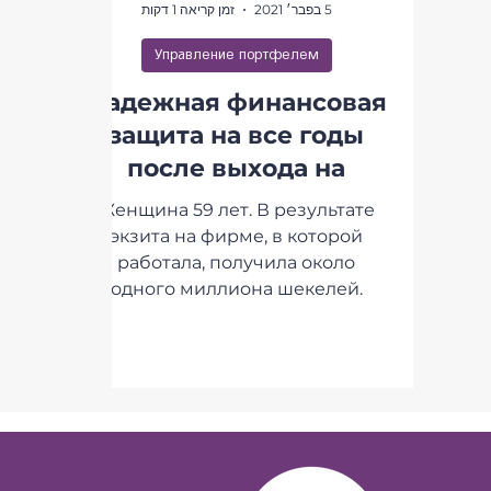
5 בפבר׳ 2021
זמן קריאה 1 דקות
Управление портфелем
Надежная финансовая
защита на все годы
после выхода на
пенсию
Женщина 59 лет. В результате
экзита на фирме, в которой
работала, получила около
одного миллиона шекелей.
Сейчас работает как частный...