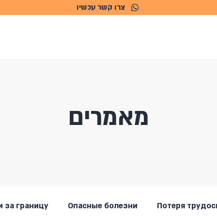
צרו קשר עכשיו
חומי פעילות
אודות
דף הבית
מאמרים
 за границу
Опасные болезни
Потеря трудос