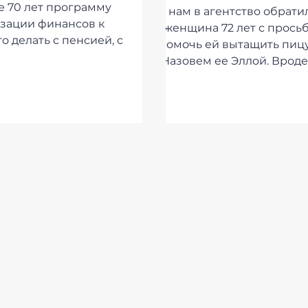
таки лучше спрос
 70 лет программу
К нам в агентство обрати
зации финансов к
у специалиста
женщина 72 лет с прось
о делать с пенсией, с
помочь ей вытащить пиц
 откладываемыми в...
Назовем ее Эллой. Вроде
простая задача. Но из опыт