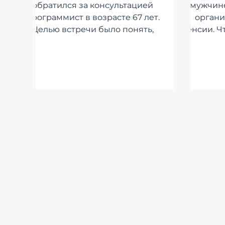
обратился за консультацией
мужчине
программист в возрасте 67 лет.
органи
Целью встречи было понять,
пенсии. Чт
продолжать работать...
пицуим,