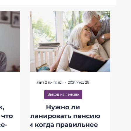
равление портфелем
Выход на пенсию
28 במרץ 2021
זמן קריאה 2 דקות
Выход на пенсию
к,
Нужно ли
 что
планировать пенсию
е-
и когда правильнее