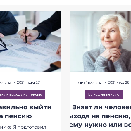
 здоровья
Подготовка к выходу на пенсию
Уп
28 במרץ 2021
זמן קריאה 1 דקות
27 בפבר׳ 2021
זמן קריאה 1 ד
вка к выходу на пенсию
Выход на пенсию
авильно выйти
Знает ли челове
а пенсию
выходя на пенсию,
ему нужно или вс
ника Я подготовил