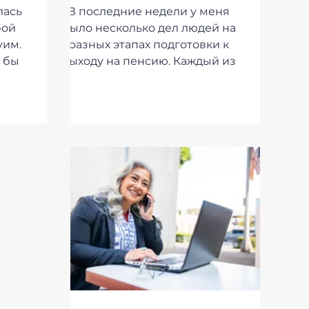
ить
начать?
лась
В последние недели у меня
?
бой
было несколько дел людей на
уим.
разных этапах подготовки к
 бы
выходу на пенсию. Каждый из
а,...
них – источник вдохновения...