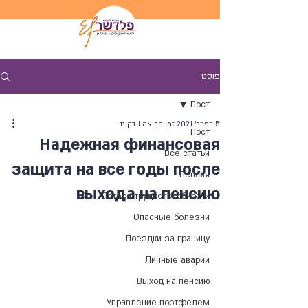
פוסט
Пост
5 בפבר׳ 2021
זמן קריאה 1 דקות
Пост
Надежная финансовая
Все статьи
защита на все годы после
Пенсия
выхода на пенсию
Потеря трудоспособности
Опасные болезни
Поездки за границу
Личные аварии
Выход на пенсию
Управление портфелем