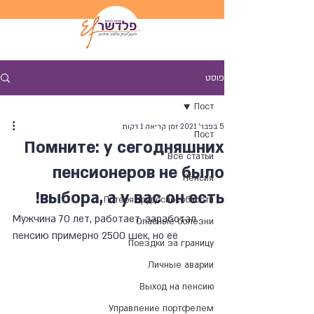
פוסט
Пост
5 בפבר׳ 2021
זמן קריאה 1 דקות
Пост
Помните: у сегодняшних
Все статьи
пенсионеров не было
Пенсия
выбора, а у вас он есть!
Потеря трудоспособности
Мужчина 70 лет, работает, заработал 
Опасные болезни
пенсию примерно 2500 шек, но её
Поездки за границу
Личные аварии
Выход на пенсию
Управление портфелем