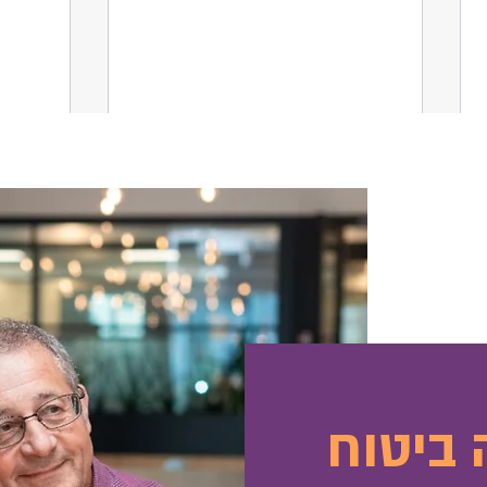
совая
Как заплатить меньше, а
 ביטוח
после
получить больше.
енсию