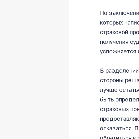
По заключению
которых напис
страховой пр
получения суд
усложняется 
В разделении
стороны решаю
лучше остатьс
быть определ
страховых по
предоставляю
отказаться. П
обратиться к 