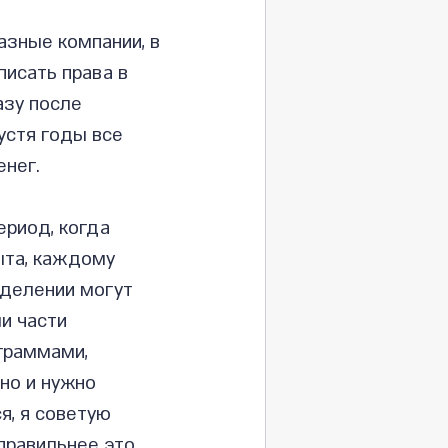
азные компании, в 
писать права в 
зу после 
устя годы все 
енег.
риод, когда 
ыта, каждому 
зделении могут 
и части 
граммами, 
но и нужно 
я, я советую 
правильнее это 