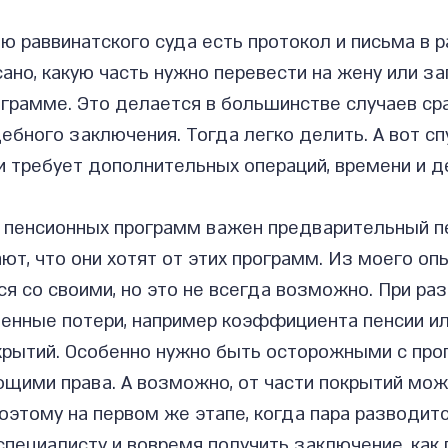
 раввинатского суда есть протокол и письма в р
ано, какую часть нужно перевести на жену или за
ограмме. Это делается в большинстве случаев сра
ебного заключения. Тогда легко делить. А вот сп
и требует дополнительных операций, времени и д
 пенсионных программ важен предварительный пе
т, что они хотят от этих программ. Из моего оп
я со своими, но это не всегда возможно. При ра
енные потери, например коэффициента пенсии ил
крытий. Особенно нужно быть осторожными с про
щими права. А возможно, от части покрытий мож
оэтому на первом же этапе, когда пара разводитс
специалисту и вовремя получить заключение, как 