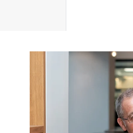
Надежная финан
защита на все годы 
выхода на п