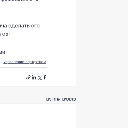
ча сделать его 
емя!
ми 
Управление портфелем
פוסטים אחרונים