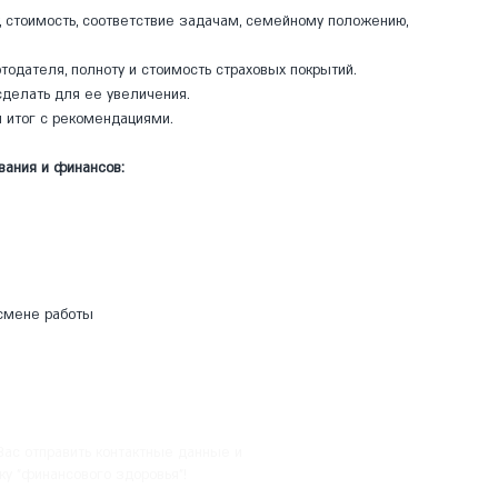
 стоимость, соответствие задачам, семейному положению,
тодателя, полноту и стоимость страховых покрытий.
делать для ее увеличения.
 итог с рекомендациями.
вания и финансов:
 смене работы
Вас
отправить контактные данные и
ку "финансового здоровья"!