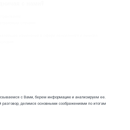
дничая с нами?
страхования
страховым случаям
малейшие изменения в сфере пенсионного и личного
условий
вязываемся с Вами, берем информацию
и анализируем ее.
й разговор, делимся основными соображениями по итогам