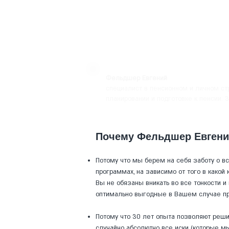
Фельдшер Евгений
специалист в пенсионном и личном ст
планировании и подготовке к пенсии. 3
Почему Фельдшер Евгений
Потому что мы берем на себя заботу о в
программах, на зависимо от того в какой
Вы не обязаны вникать во все тонкости 
оптимально
выгодные в Вашем случае п
Потому что 30 лет опыта позволяют реши
случайно абсолютно все иски (которые 