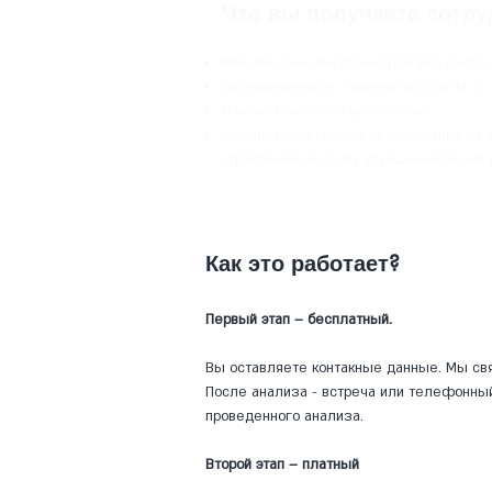
Что вы получаете сотру
Максимально выгодный для Вас пакет 
Своевременные и полные выплаты по 
Максимально высокую пенсию
Максимально быстое реагирование на 
страхования в целях улучшения Ваших 
Как это работает?
Первый этап – бесплатный.
Вы оставляете контакные данные. Мы с
После анализа - встреча или телефонны
проведенного анализа.
Второй этап – платный