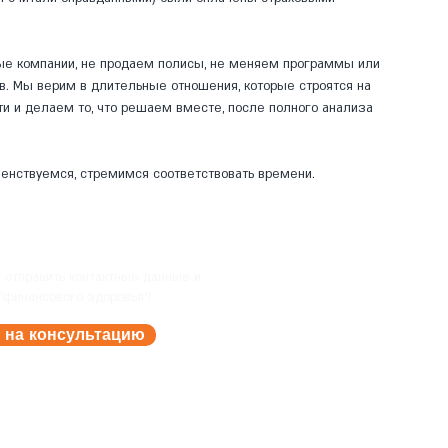
ые компании, не продаем полисы, не меняем программы или
в. Мы верим в длительные отношения, которые строятся на
и и делаем то, что решаем вместе, после полного анализа
енствуемся, стремимся соответствовать времени.
с
отправить контактные данные и
 "финансового здоровья"!
 на консультацию