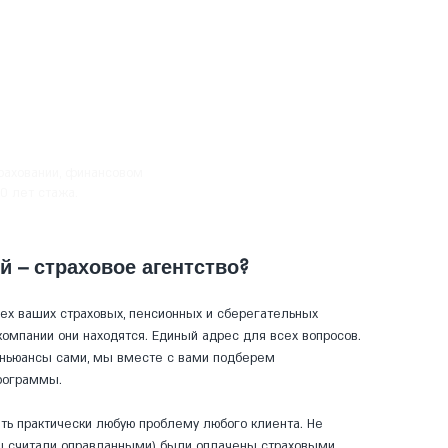
раховании,
финансовом
0 лет стажа.
 – страховое агентство?
сех ваших страховых, пенсионных и сберегательных
 компании они находятся. Единый адрес для всех вопросов.
и ньюансы сами, мы вместе с вами подберем
рограммы.
ть практически любую проблему любого клиента. Не
мы считали оправданными) были оплачены страховыми