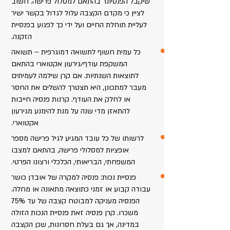
שיקבל הפנסיונר בהתאם למסלול פרישה. חשוב
לציין כי מקדם הקצבה עלול לגדול בקשר ישיר
לעליית תוחלת החיים ועל ידי כך לפגוע בפנסיית
הזקנה.
כל עמית חשוף לתשואה דמוגרפית – תשואה
המשקפת עודף/גירעון אקטוארי בהתאם
לתוצאות השנתיות. אם קרן שילמה לעמיתים
מעבר למתכונן, היא תצטרך להשלים את החסר
או לחלק את העודף. קרנות פנסיה חייבות
להתאזן מדי שנה על מנת להימנע מגירעון
אקטוארי.
לרשותו של כל עובד המגיע לגיל פרישה מספר
אופציות למסלולי פרישה, בהתאם למצבו
המשפחתי, הבריאותי, הכלכלי ורצונו הפרטי.
פנסיית נכות: פנסיה למקרה של אובדן כושר
עבודה קבוע או זמני כתוצאה מתאונה או מחלה.
הפנסיה מעניקה למבוטח קצבה של עד 75%
משכרו. קרן פנסיה זאת פנסיית הנכות הזולה
במדינה, אך גם בעלת חסרונות, שכן הקצבה