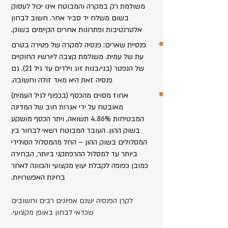
משולמת רק במקרה והמבוטח אינו יכול לעסוק
בשום משלח יד סביר אחר. חשוב לבחון
אלטרנטיבות ופתרונות אחרים הקיימים בשוק.
פנסיית שארים: פנסיה למקרה של פטירה בטרם
עת של עמית. משולמת קצבה ליורשיו החוקיים
של הנפטר (בני/בנות זוג וילדים עד גיל 21). גם
פנסיה זאת היא מאד זולה וחשובה.
אחוז מסוים מהכסף (בכפוף לגיל העמית)
מאובטח על ידי אגרות חוב של המדינה
המבטיחות 4.86% תשואה, ויתר הכסף מושקע
בשוק ההון. העובד המבוטח רשאי לבחור בין
המסלולים בשוק ההון – החל מהמסלול הסולידי
ביותר עד למסלול ההרפתקני ביותר, הבחירה
כמובן כפופה לקבלת יעוץ מקצועי והכוונה לאחר
בחינת האפשרויות.
לקרן הפנסיה ישנם אפיונים רבים וחשובים
שכדאי לבחון באופן מקצועי.