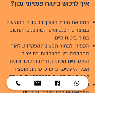
איך לרכוש ביטוח פנסיוני נכון?
בחנו את מידת הצורך בכיסויים המוצעים
במוצרים הפנסיוניים השונים, בהתחשב
בתיק ביטוח קיים.
הקפידו לבחור תקציב להפקדות, לאור
ההבדלים בין ההפקדות במוצרים
הפנסיוניים השונים, וברובדי שכר שונים
אצל המעסיק. תדעו כי קיימת אופציה
לשנות את תקציב ההפקדה של העובד.
שימו לב שאתם בוחרים את המוצר/ים
המתאים/ים לכם ביותר על בסיס
הפרמטרים החשובים לכם, כמו מקדם
קצבה, צורך בחיתום רפואי, עלות ביטוח,
הטבות מעסקים, תקציב הפקדות,
מגבלות מיסוי וכו'.
בחרו גוף פיננסי שינהל לכם את הביטוח